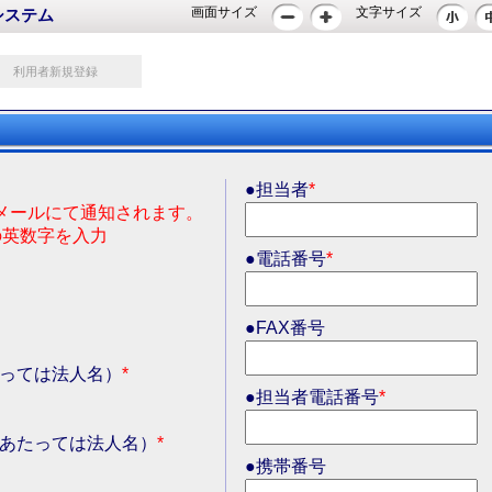
画面サイズ
文字サイズ
システム
利用者新規登録
●担当者
*
にメールにて通知されます。
上の英数字を入力
●電話番号
*
●FAX番号
たっては法人名）
*
●担当者電話番号
*
にあたっては法人名）
*
●携帯番号